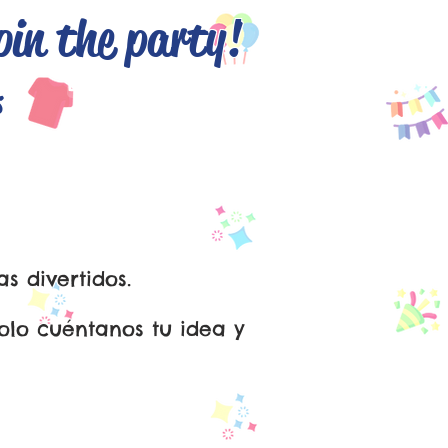
oin the party!
English
s
s divertidos.
olo cuéntanos tu idea y