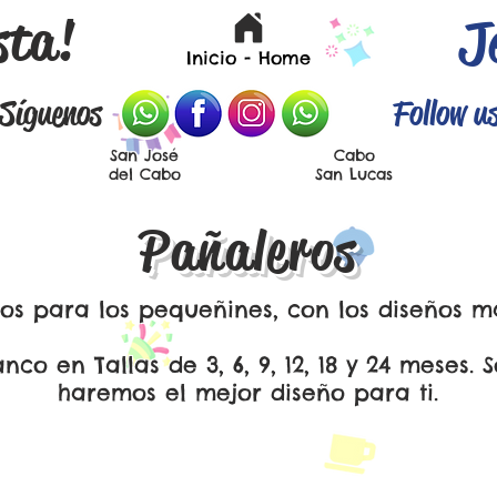
sta!
J
Inicio - Home
Síguenos
Follow u
San José
Cabo
del Cabo
San Lucas
Pañaleros
os para los pequeñines, con los diseños ma
lanco en
Tallas de 3, 6, 9, 12, 18 y 24 meses.
S
haremos el mejor diseño para ti.